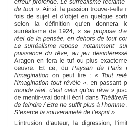
erreur profonde. Le surréalisme réclame
de tout »
. Ainsi, la passion trouve-t-elle
fois de sujet et d’objet en quelque so
selon la définition qu’en donnera 
surréalisme de 1924,
« se propose d’e
réel de la pensée, en dehors de tout con
Le surréalisme repose "notamment" sur 
puissance du rêve, au jeu désintéress
Aragon en fera le tuf ou plus exactemen
oeuvre. Et ce, du
Paysan de Paris
o
l’imagination
on peut lire :
« Tout relè
l’imagination tout révèle »
, en passant 
monde réel, c’est celui qu’on rêve »
jusq
de mentir-vrai dont il écrit dans
Théâtre/
de feindre / Etre ne suffit plus à l’homme il
S’exerce la souveraineté de l’esprit »
.
L’intrusion d’auteur, la digression, l’i