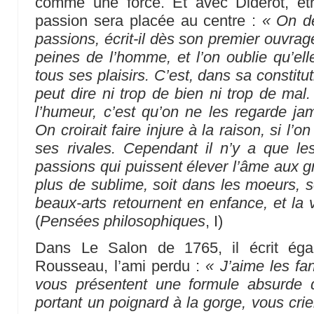
comme une force. Et avec Diderot, êt
passion sera placée au centre :
« On dé
passions, écrit-il dès son premier ouvrag
peines de l’homme, et l’on oublie qu’ell
tous ses plaisirs. C’est, dans sa constit
peut dire ni trop de bien ni trop de ma
l’humeur, c’est qu’on ne les regarde j
On croirait faire injure à la raison, si l’
ses rivales. Cependant il n’y a que le
passions qui puissent élever l’âme aux g
plus de sublime, soit dans les moeurs, s
beaux-arts retournent en enfance, et la 
(
Pensées philosophiques
, I)
Dans Le Salon de 1765, il écrit éga
Rousseau, l’ami perdu :
« J’aime les fa
vous présentent une formule absurde 
portant un poignard à la gorge, vous cri