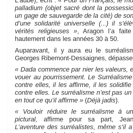
L’aube), écrit :
« Pour un Français, le mot 
palladium (objet sacré dont la possess
un gage de sauvegarde de la cité) de son 
d’une solidarité universelle (...) il s’
vérités religieuses »
, Aragon l’a fait
hautement dans les années 30 à 50.
Auparavant, il y aura eu le surréalis
Georges Ribemont-Dessaignes, dépass
« Dada commence par nier les valeurs, en
vouer au pourrissement. Le Surréalisme
contre elles, il les affirme, il les solidif
contre elles. Le surréalisme n’est pas un
en tout ce qu’il affirme »
(
Déjà jadis
).
« Vouloir réduire le surréalisme à u
pictural,
affirme pour sa part, Jean
L’aventure des surréalistes
,
même s’il a