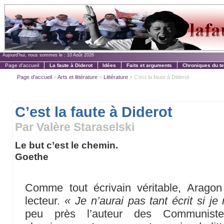
Aujourd'hui, nous sommes le :
10 Août 2026
Page d'accueil
La faute à Diderot
Idées
Faits et arguments
Chroniques du t
Page d'accueil
»
Arts et littérature
»
Littérature
» C’est la faute à Diderot
C’est la faute à Diderot
Par Valère Staraselski
Le but c’est le chemin.
Goethe
Comme tout écrivain véritable, Arago
lecteur.
« Je n’aurai pas tant écrit si je
peu près l’auteur des Communiste