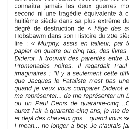
connaîtra jamais les deux guerres mo
second ni une tragédie équivalente à ce
huitième siècle dans sa plus extrême dur
degré de destruction de
« l’âge des e
Hobsbawm dans son Histoire du 20e siè
lire :
« Murphy, assis en tailleur, par t
papier en quatre ou cinq tas, des livres
Diderot. Il trouvait des parentés entre 
Promenades noires. Il regardait Paul
imaginaires : "Il y a seulement cette diffé
que Jacques le Fataliste n’est pas une
quand je veux vous comparer Diderot et
me représenter... de me représenter un D
ou un Paul Denis de quarante-cinq...
aurez l’air à quarante-cinq ans, je me d
et déjà des cheveux gris... quand vous se
I mean... no longer a boy. Je n’aurais j