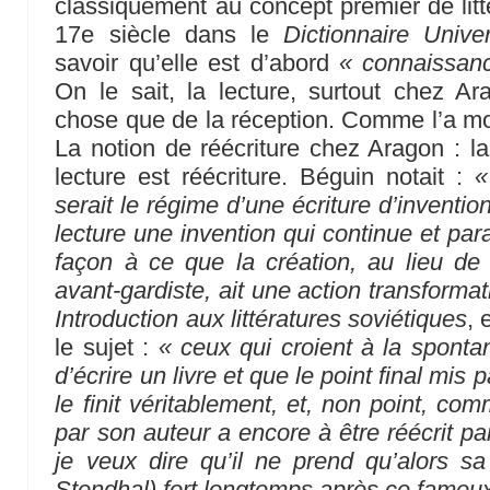
classiquement au concept premier de litté
17e siècle dans le
Dictionnaire Univer
savoir qu’elle est d’abord
« connaissanc
On le sait, la lecture, surtout chez Ar
chose que de la réception. Comme l’a m
La notion de réécriture chez Aragon : la 
lecture est réécriture. Béguin notait :
«
serait le régime d’une écriture d’invention
lecture une invention qui continue et par
façon à ce que la création, au lieu de 
avant-gardiste, ait une action transformat
Introduction aux littératures soviétiques
, 
le sujet :
« ceux qui croient à la spontané
d’écrire un livre et que le point final mis 
le finit véritablement, et, non point, co
par son auteur a encore à être réécrit par
je veux dire qu’il ne prend qu’alors sa
Stendhal) fort longtemps après ce fameux p