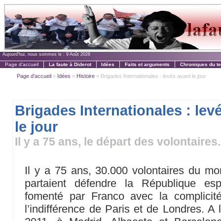
Aujourd'hui, nous sommes le :
9 Août 2026
Page d'accueil
La faute à Diderot
Idées
Faits et arguments
Chroniques du t
Page d'accueil
»
Idées
»
Histoire
» Brigades Internationales : levés avant le jour
Brigades Internationales : lev
le jour
Il y a 75 ans, le départ des volontaires
Il y a 75 ans, 30.000 volontaires du mo
partaient défendre la République es
fomenté par Franco avec la complicité 
l’indifférence de Paris et de Londres. A 