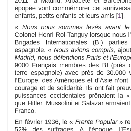
2011, à Madrid, Albacete et Barcelone
épopée vont commémorer cet anniversa
enfants, petits enfants et leurs amis
[
1
]
.
« Nous nous sommes levés avant le 
Colonel Henri Rol-Tanguy lorsque nous l’i
Brigades Internationales (BI) partie
espagnole.
« Nous avions compris
, ajout
Madrid, nous défendions Paris et l’Europ
9000 Français membres des BI (près d
terre espagnole) avec près de 30.000 v
l’Europe, des Amériques et d’Asie n’ont 
courage et de solidarité. Ils ont fait preu
puissances occidentales prônaient la «
que Hitler, Mussolini et Salazar armaien
Franco.
En février 1936, le «
Frente Popular
» re
52% des suffrages. A l’époque, l’Esp