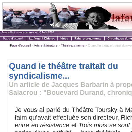
Aujourd'hui, nous sommes le :
6 Août 2026
Page d'accueil
La faute à Diderot
Idées
Faits et arguments
Chroniques du t
Page d'accueil
»
Arts et littérature
»
Théatre, cinéma
» Quand le théâtre traitait du syn
Quand le théâtre traitait du
syndicalisme...
Un article de Jacques Barbarin à prop
Salacrou : "Bouevard Durand, chroniq
Je vous ai parlé du Théâtre Toursky à Mar
faim qu’avait effectuée son directeur, Ric
entre en résistance
et
Trois mois se sont