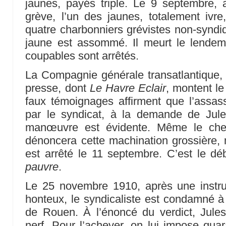
jaunes, payés triple. Le 9 septembre,
grève, l’un des jaunes, totalement ivr
quatre charbonniers grévistes non-syndi
jaune est assommé. Il meurt le lendema
coupables sont arrêtés.
La Compagnie générale transatlantique, l
presse, dont
Le Havre Eclair
, montent le
faux témoignages affirment que l’assas
par le syndicat, à la demande de Jul
manœuvre est évidente. Même le che
dénoncera cette machination grossière, m
est arrêté le 11 septembre. C’est le d
pauvre
.
Le 25 novembre 1910, après une instru
honteux, le syndicaliste est condamné à 
de Rouen. À l’énoncé du verdict, Jules
nerf. Pour l’achever, on lui impose qua