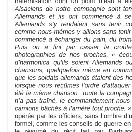
fraternisation dont un point d’eau a ét
Alsaciens de notre compagnie sont t
Allemands et ils ont commencé à se p
Allemands s’y rendaient sans tenir c
comme nous-mêmes y allions sans tenir 
commencé à échanger du pain, du froma
Puis on a fini par casser la croût
photographies de nos proches, « écou
d’harmonica qu’ils soient Allemands o
chansons, quelquefois même en commu
que les soldats allemands étaient des
lorsque nous reçûmes l’ordre d’attaquer
été la même chanson. Toute la compagnie
n’a pas traîné, le commandement nous
camions bâchés à l’arrière tout proche. »
opérée par les officiers, sans l’ombre 
formel, comme les conseils de guerre en 
le résumé du récit fait par Barbu