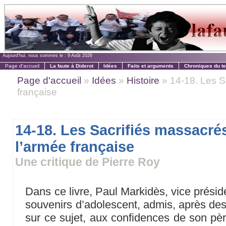
Aujourd'hui, nous sommes le :
9 Août 2026
Page d'accueil
La faute à Diderot
Idées
Faits et arguments
Chroniques du t
Page d'accueil
»
Idées
»
Histoire
» 14-18. Les S
française
14-18. Les Sacrifiés massacré
l’armée française
Une critique de Pierre Roy
Dans ce livre, Paul Markidès, vice prési
souvenirs d’adolescent, admis, après des
sur ce sujet, aux confidences de son pèr