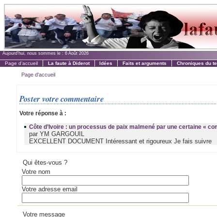
Aujourd'hui, nous sommes le :
6 Août 2026
Page d'accueil
La faute à Diderot
Idées
Faits et arguments
Chroniques du t
Page d'accueil
Poster votre commentaire
Votre réponse à :
Côte d’Ivoire : un processus de paix malmené par une certaine « co
par YM GARGOUIL
EXCELLENT DOCUMENT Intéressant et rigoureux Je fais suivre
Qui êtes-vous ?
Votre nom
Votre adresse email
Votre message