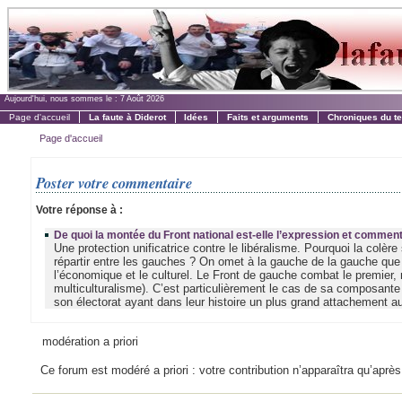
Aujourd'hui, nous sommes le :
7 Août 2026
Page d'accueil
La faute à Diderot
Idées
Faits et arguments
Chroniques du t
Page d'accueil
Poster votre commentaire
Votre réponse à :
De quoi la montée du Front national est-elle l’expression et commen
Une protection unificatrice contre le libéralisme. Pourquoi la colère 
répartir entre les gauches ? On omet à la gauche de la gauche que
l’économique et le culturel. Le Front de gauche combat le premier
multiculturalisme). C’est particulièrement le cas de sa composan
son électorat ayant dans leur histoire un plus grand attachement aux
modération a priori
Ce forum est modéré a priori : votre contribution n’apparaîtra qu’après