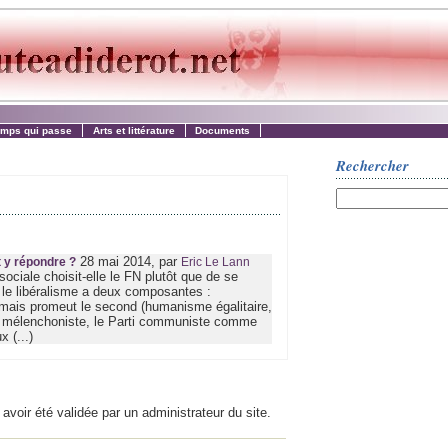
emps qui passe
Arts et littérature
Documents
Rechercher
28 mai 2014, par
t y répondre ?
Eric Le Lann
sociale choisit-elle le FN plutôt que de se
 le libéralisme a deux composantes :
, mais promeut le second (humanisme égalitaire,
te mélenchoniste, le Parti communiste comme
 (...)
 avoir été validée par un administrateur du site.